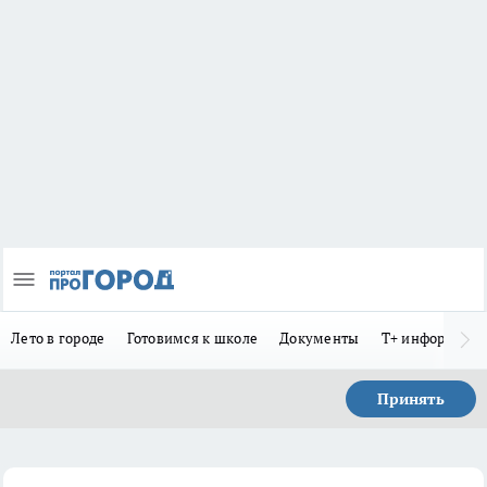
Лето в городе
Готовимся к школе
Документы
Т+ информиру
Принять