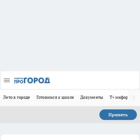
Лето в городе
Готовимся к школе
Документы
Т+ информиру
Принять