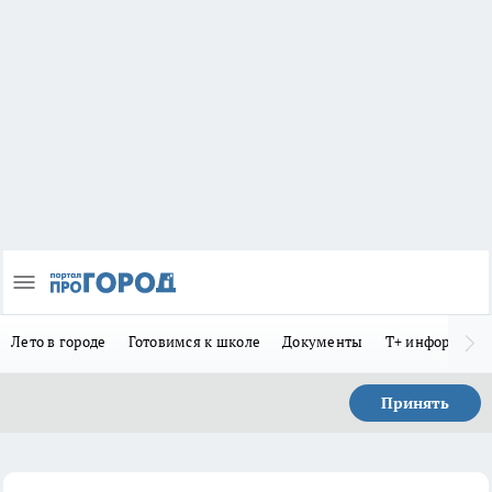
Лето в городе
Готовимся к школе
Документы
Т+ информиру
Принять