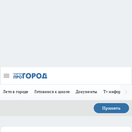
Лето в городе
Готовимся к школе
Документы
Т+ информиру
Принять