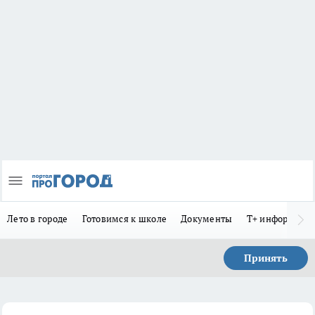
Лето в городе
Готовимся к школе
Документы
Т+ информиру
Принять