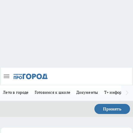
Лето в городе
Готовимся к школе
Документы
Т+ информиру
Принять