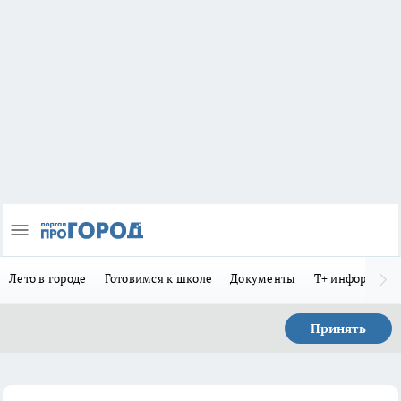
Лето в городе
Готовимся к школе
Документы
Т+ информиру
Принять