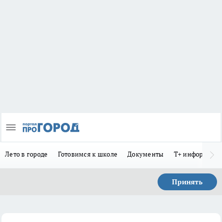
Лето в городе
Готовимся к школе
Документы
Т+ информиру
Принять