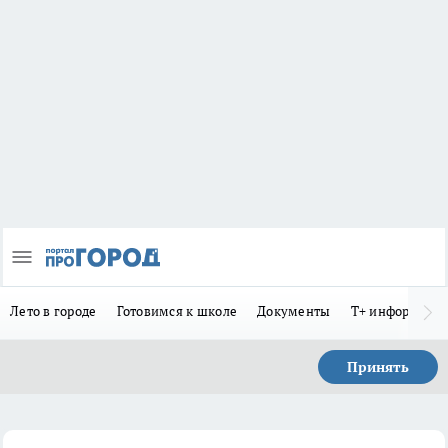
Лето в городе
Готовимся к школе
Документы
Т+ информиру
Принять