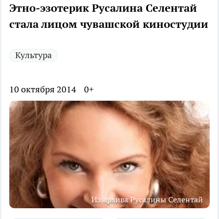
Этно-эзотерик Русалина Селентай
стала лицом чувашской киностудии
Культура
10 октября 2014
0+
Из архива Русалины Селентай