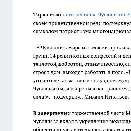
Торжество
посетил глава Чувашской Р
своей приветственной речи подчеркнул
символом патриотизма многонациональ
- В Чувашии в мире и согласии прожив
групп, 14 религиозных конфессий и де
теплотой, добротой, отзывчивостью, с
строят дом, выходят работать в поле. 
угодно сделать» - гласит народная мудр
Чувашии были уверены в завтрашнем дн
сила!», - подчеркнул Михаил Игнатьев.
В завершении
торжественной части Ми
Чуваши за вклад в укрепление межнаци
общественную деятельность председат