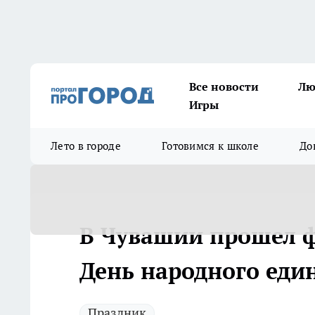
Все новости
Лю
Игры
Лето в городе
Готовимся к школе
До
В Чувашии прошел ф
День народного еди
Праздник