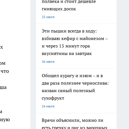
полвека и стоит дешевле
гниющих досок
23 июля
Эти пышки всегда в ходу:
взбиваю кефир с майонезом –
и через 15 минут гора
их
вкуснятины на завтрак
26 июля
ром
 что
Обошел курагу и изюм – и в
два раза полезнее чернослива:
аша
назван самый полезный
сухофрукт
24 июля
м
вную
Врачи объяснили, можно ли
есть гречку и рис из варочных