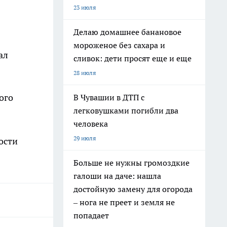
23 июля
Делаю домашнее банановое
мороженое без сахара и
ал
сливок: дети просят еще и еще
28 июля
ого
В Чувашии в ДТП с
легковушками погибли два
человека
29 июля
ости
Больше не нужны громоздкие
галоши на даче: нашла
достойную замену для огорода
– нога не преет и земля не
попадает