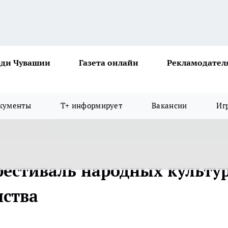
ди Чувашии
Газета онлайн
Рекламодател
кументы
Т+ информирует
Вакансии
Иг
естиваль народных культур
нства