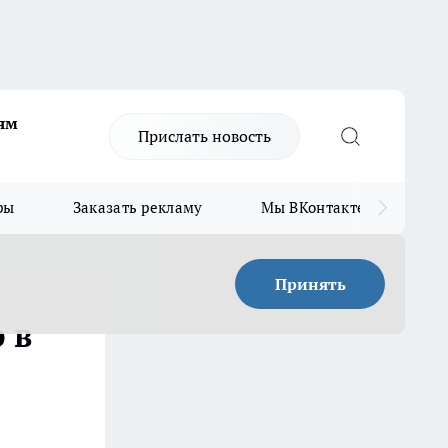
ям
Прислать новость
ры
Заказать рекламу
Мы ВКонтакте
Мы
Принять
 в