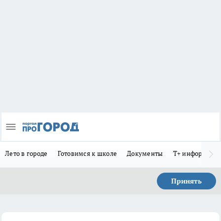
Лето в городе
Готовимся к школе
Документы
Т+ информиру
Принять