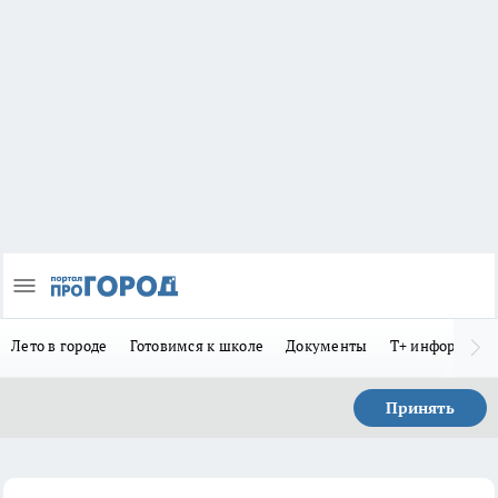
Лето в городе
Готовимся к школе
Документы
Т+ информиру
Принять