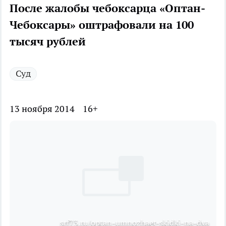
После жалобы чебоксарца «Оптан-
Чебоксары» оштрафовали на 100
тысяч рублей
Суд
13 ноября 2014
16+
srf73.ru/optan-umnozhaet-skidki-na-dva