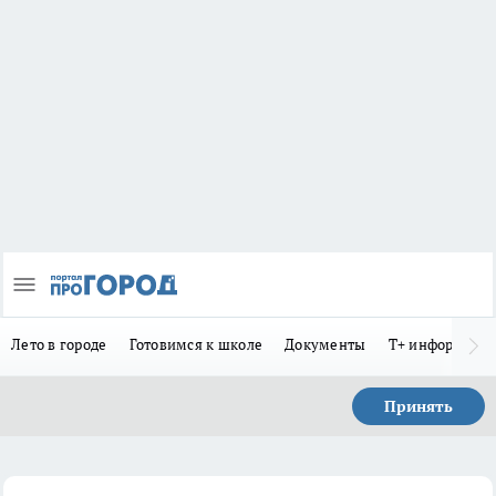
Лето в городе
Готовимся к школе
Документы
Т+ информиру
Принять