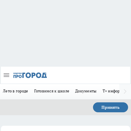
Лето в городе
Готовимся к школе
Документы
Т+ информиру
Принять