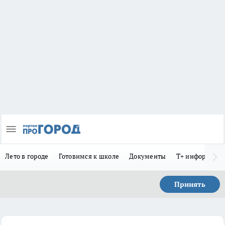
Лето в городе
Готовимся к школе
Документы
Т+ информиру
Принять