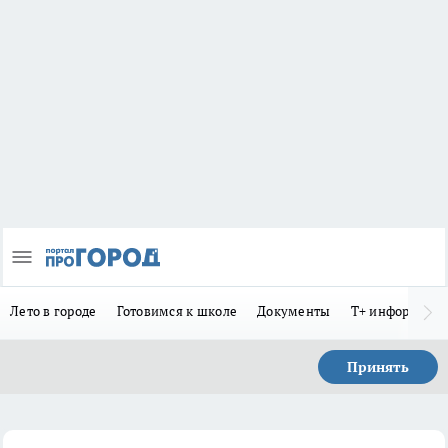
Лето в городе
Готовимся к школе
Документы
Т+ информиру
Принять