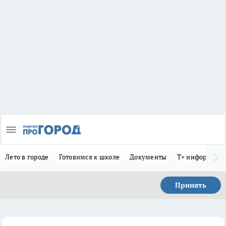
Лето в городе
Готовимся к школе
Документы
Т+ информиру
Принять