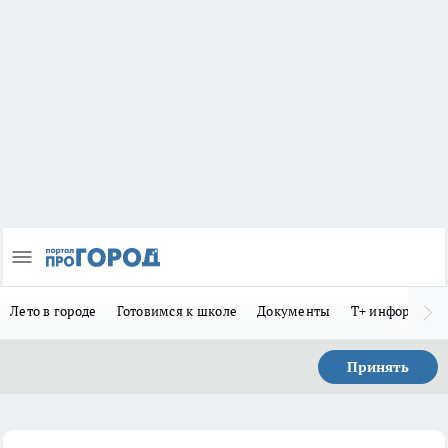
Лето в городе
Готовимся к школе
Документы
Т+ информиру
Принять