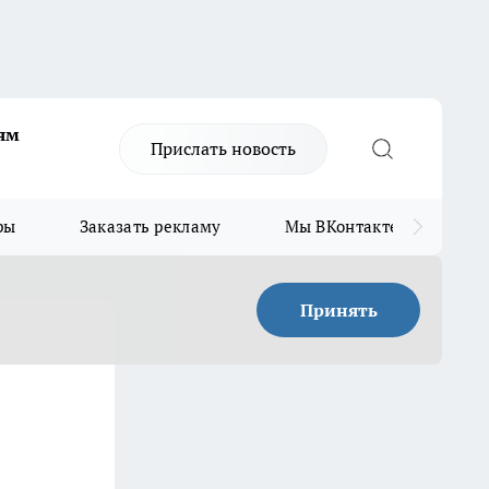
ям
Прислать новость
ры
Заказать рекламу
Мы ВКонтакте
Мы
Принять