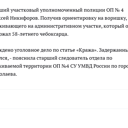
тарший участковый уполномоченный полиции ОП № 4
ксей Никифоров. Получив ориентировку на воришку,
живающего на административном участке, который 
ржал 58-летнего чебоксарца.
дено уголовное дело по статье «Кража». Задержанн
ся, - пояснила старший следователь отдела по
живаемой территории ОП №4 СУ УМВД России по гор
олаева.