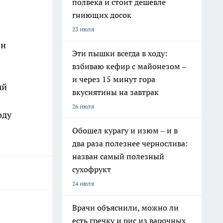
полвека и стоит дешевле
гниющих досок
23 июля
он
Эти пышки всегда в ходу:
взбиваю кефир с майонезом –
и через 15 минут гора
ый
вкуснятины на завтрак
26 июля
оду
Обошел курагу и изюм – и в
два раза полезнее чернослива:
назван самый полезный
сухофрукт
24 июля
Врачи объяснили, можно ли
есть гречку и рис из варочных