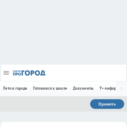
Лето в городе
Готовимся к школе
Документы
Т+ информиру
Принять