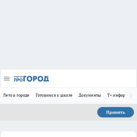
Лето в городе
Готовимся к школе
Документы
Т+ информиру
Принять