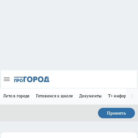
Лето в городе
Готовимся к школе
Документы
Т+ информиру
Принять