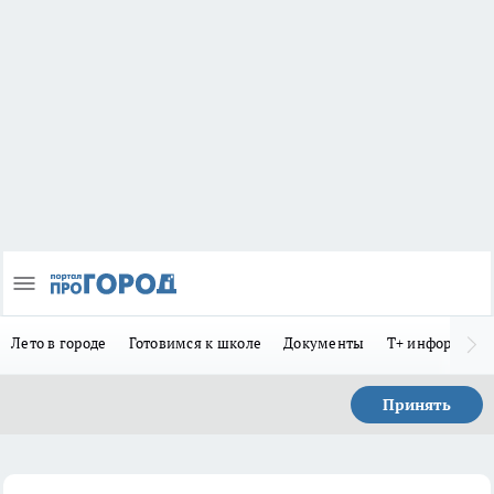
Лето в городе
Готовимся к школе
Документы
Т+ информиру
Принять