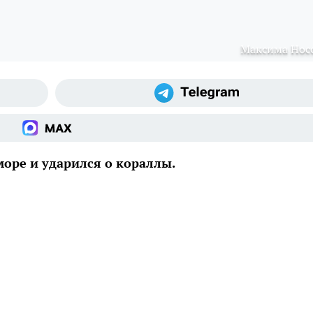
Максима Нос
море и ударился о кораллы.