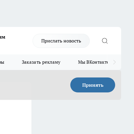
ям
Прислать новость
ры
Заказать рекламу
Мы ВКонтакте
Мы
Принять