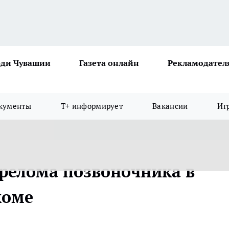
ди Чувашии
Газета онлайн
Рекламодател
кументы
Т+ информирует
Вакансии
Иг
ерелома позвоночника в
коме