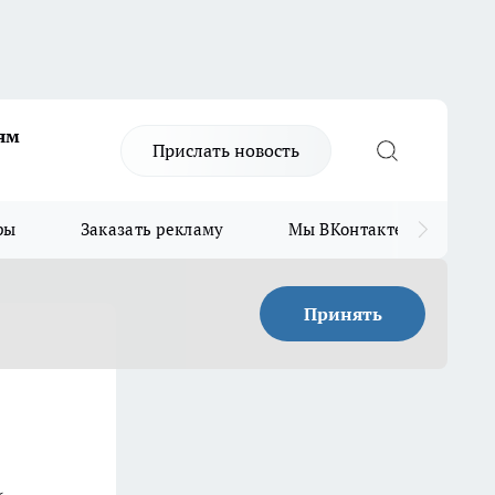
ям
Прислать новость
ры
Заказать рекламу
Мы ВКонтакте
Мы
Принять