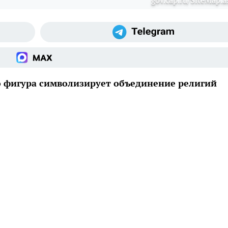
gov.cap.ru/SiteMap.a
 фигура символизирует объединение религий