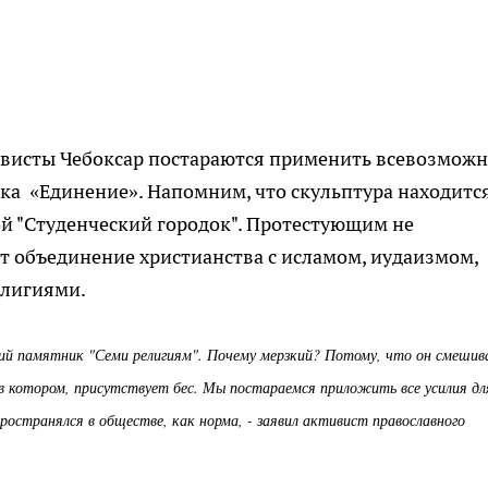
ивисты Чебоксар постараются применить всевозмож
а «Единение». Напомним, что скульптура находится
ой "Студенческий городок". Протестующим не
т объединение христианства с исламом, иудаизмом,
елигиями.
ий памятник "Семи религиям". Почему мерзкий? Потому, что он смешив
 в котором, присутствует бес. Мы постараемся приложить все усилия дл
пространялся в обществе, как норма, - заявил активист православного