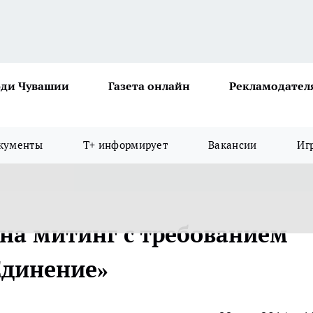
ди Чувашии
Газета онлайн
Рекламодател
кументы
Т+ информирует
Вакансии
Иг
на митинг с требованием
Единение»