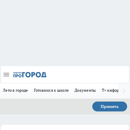
Лето в городе
Готовимся к школе
Документы
Т+ информиру
Принять