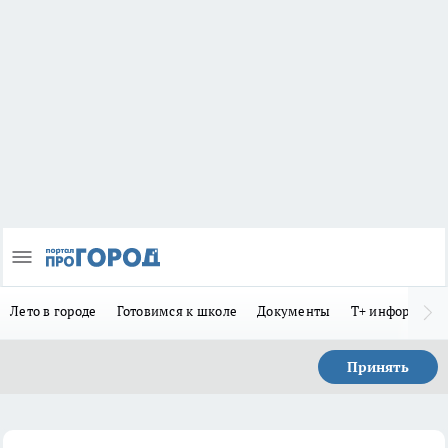
Лето в городе
Готовимся к школе
Документы
Т+ информиру
Принять