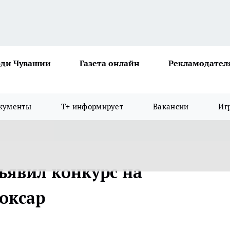
ди Чувашии
Газета онлайн
Рекламодател
кументы
Т+ информирует
Вакансии
Иг
ъявил конкурс на
оксар