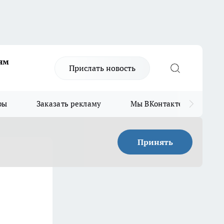
ям
Прислать новость
ры
Заказать рекламу
Мы ВКонтакте
Мы
Принять