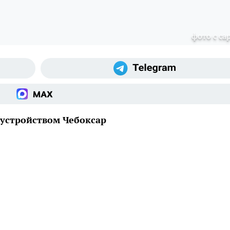
фото с cap
устройством Чебоксар