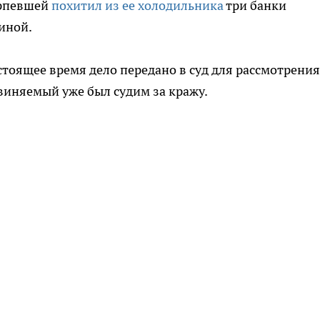
ерпевшей
похитил из ее холодильника
три банки
иной.
стоящее время дело передано в суд для рассмотрения
бвиняемый уже был судим за кражу.