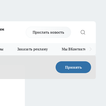
ям
Прислать новость
ры
Заказать рекламу
Мы ВКонтакте
Мы
Принять