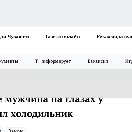
ди Чувашии
Газета онлайн
Рекламодател
кументы
Т+ информирует
Вакансии
Иг
 мужчина на глазах у
ил холодильник
я
Закон