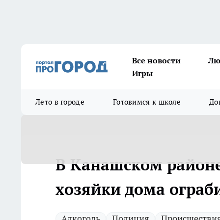
Все новости
Лю
Игры
Лето в городе
Готовимся к школе
До
В Канашском районе
хозяйки дома ограб
Алкоголь
Полиция
Происшестви