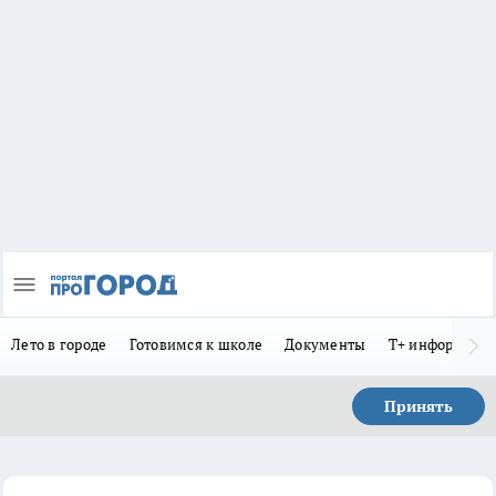
Лето в городе
Готовимся к школе
Документы
Т+ информиру
Принять