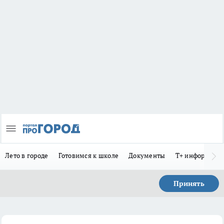
Лето в городе
Готовимся к школе
Документы
Т+ информиру
Принять