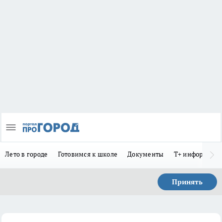
Лето в городе
Готовимся к школе
Документы
Т+ информиру
Принять