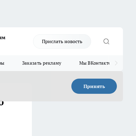
ям
Прислать новость
ры
Заказать рекламу
Мы ВКонтакте
Мы
Принять
ю