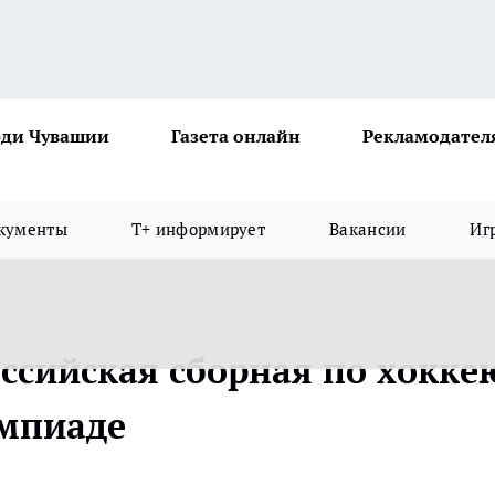
ди Чувашии
Газета онлайн
Рекламодател
кументы
Т+ информирует
Вакансии
Иг
оссийская сборная по хокке
импиаде