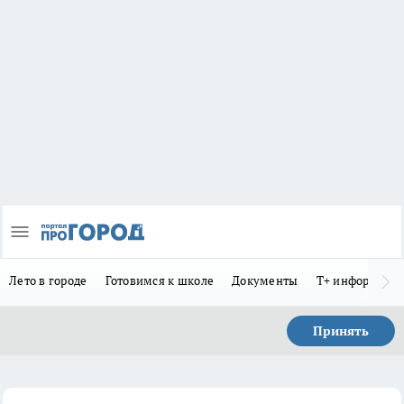
Лето в городе
Готовимся к школе
Документы
Т+ информиру
Принять