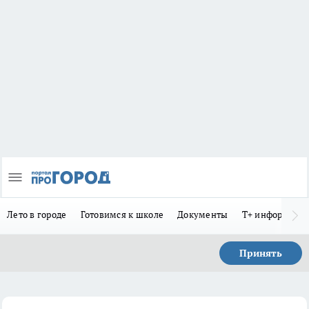
Лето в городе
Готовимся к школе
Документы
Т+ информиру
Принять