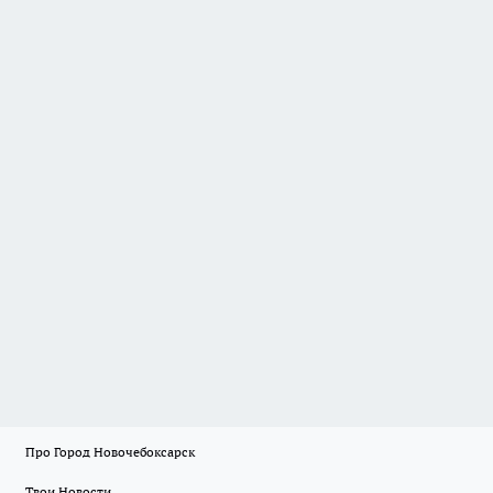
Про Город Новочебоксарск
Твои Новости