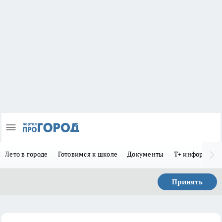
Лето в городе
Готовимся к школе
Документы
Т+ информиру
Принять