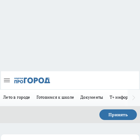
Лето в городе
Готовимся к школе
Документы
Т+ информиру
Принять