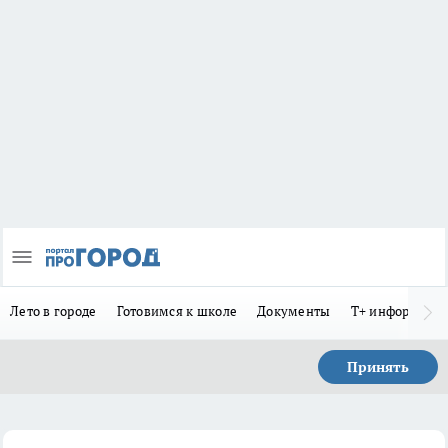
Лето в городе
Готовимся к школе
Документы
Т+ информиру
Принять