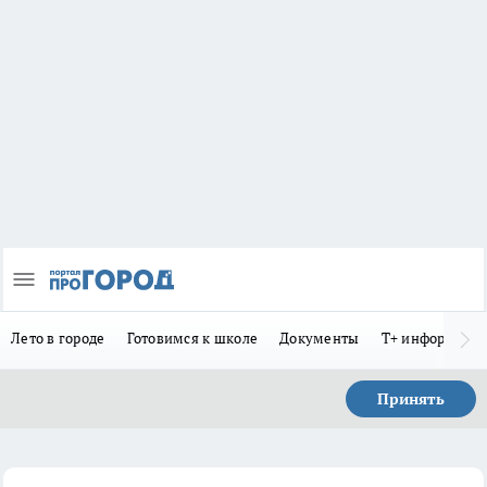
Лето в городе
Готовимся к школе
Документы
Т+ информиру
Принять