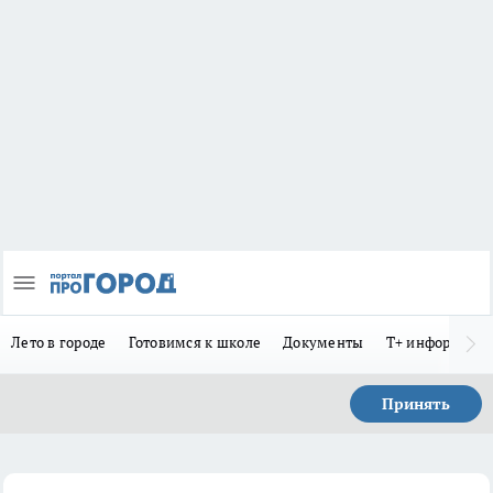
Лето в городе
Готовимся к школе
Документы
Т+ информиру
Принять