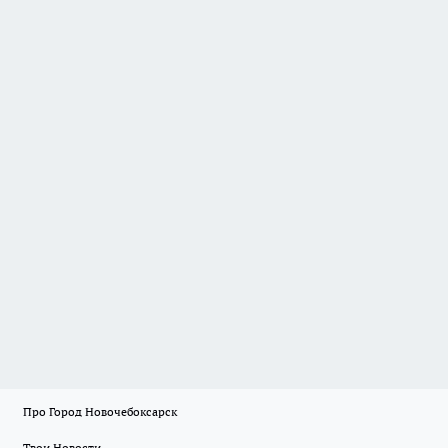
Про Город Новочебоксарск
Твои Новости