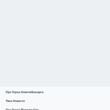
Про Город Новочебоксарск
Твои Новости
Про Город Йошкар-Ола