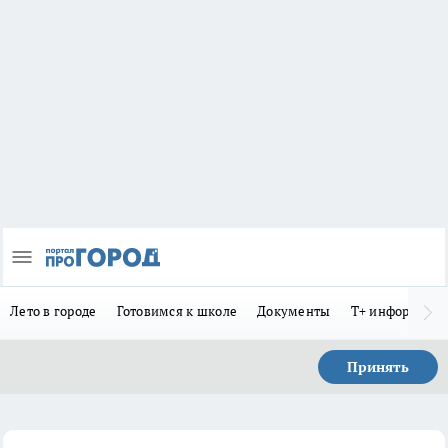
Лето в городе
Готовимся к школе
Документы
Т+ информиру
Принять