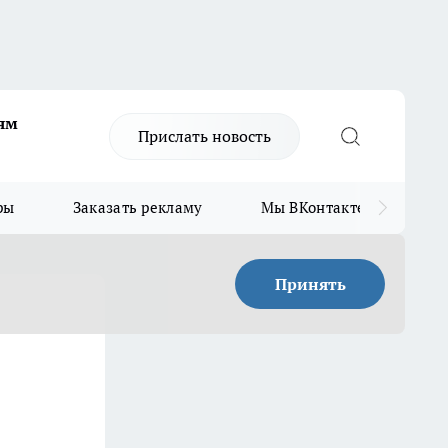
ям
Прислать новость
ры
Заказать рекламу
Мы ВКонтакте
Мы
Принять