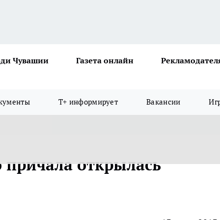
ди Чувашии
Газета онлайн
Рекламодател
кументы
Т+ информирует
Вакансии
Иг
о причала открылась