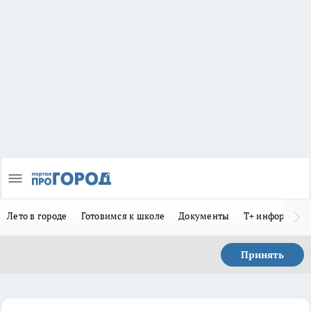
Лето в городе
Готовимся к школе
Документы
Т+ информиру
Принять