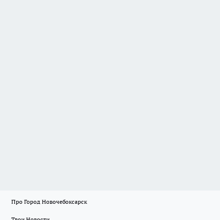
Про Город Новочебоксарск
Твои Новости