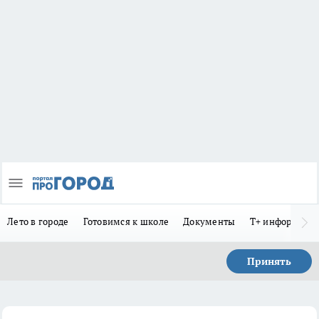
Лето в городе
Готовимся к школе
Документы
Т+ информиру
Принять