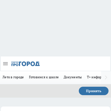
Лето в городе
Готовимся к школе
Документы
Т+ информиру
Принять