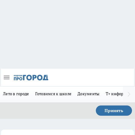
Лето в городе
Готовимся к школе
Документы
Т+ информиру
Принять