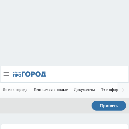
Лето в городе
Готовимся к школе
Документы
Т+ информиру
Принять