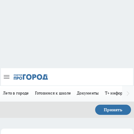
Лето в городе
Готовимся к школе
Документы
Т+ информиру
Принять