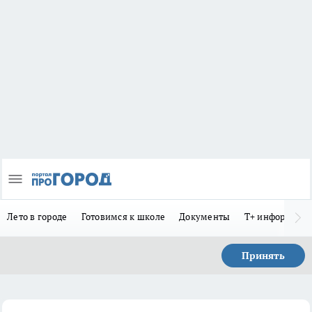
Лето в городе
Готовимся к школе
Документы
Т+ информиру
Принять