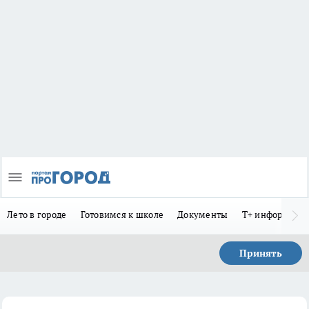
Лето в городе
Готовимся к школе
Документы
Т+ информиру
Принять